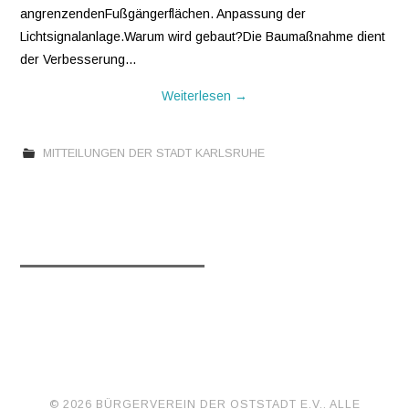
angrenzendenFußgängerflächen. Anpassung der
Lichtsignalanlage.Warum wird gebaut?Die Baumaßnahme dient
der Verbesserung…
Weiterlesen
→
MITTEILUNGEN DER STADT KARLSRUHE
Artikel-
←
VORHERIGE
Navigation
BEITRÄGE
© 2026 BÜRGERVEREIN DER OSTSTADT E.V.. ALLE