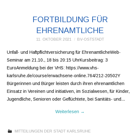
FORTBILDUNG FÜR
EHRENAMTLICHE
11. OKTOBER 2021
BV-OSTSTADT
Unfall- und Haftpflichtversicherung für EhrenamtlicheWeb-
Seminar am 21.10., 18 bis 20:15 UhrKursbeitrag: 3
EuroAnmeldung bei der VHS: https://www.vhs-
karlsruhe.de/course/erwachsene-online.764/212-20502Y
Bürgerinnen und Bürger leisten durch ihren ehrenamtlichen
Einsatz in Vereinen und initiativen, im Sozialwesen, für Kinder,
Jugendliche, Senioren oder Geflüchtete, bei Sanitäts- und…
Weiterlesen
→
MITTEILUNGEN DER STADT KARLSRUHE