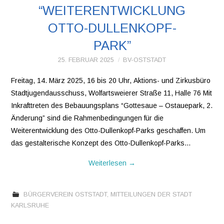
“WEITERENTWICKLUNG
VEREINE
OTTO-DULLENKOPF-
PARK”
WIR ÜBER UNS
25. FEBRUAR 2025
BV-OSTSTADT
OSTSTADT-
Freitag, 14. März 2025, 16 bis 20 Uhr, Aktions- und Zirkusbüro
Stadtjugendausschuss, Wolfartsweierer Straße 11, Halle 76 Mit
UMSCHAU
Inkrafttreten des Bebauungsplans “Gottesaue – Ostauepark, 2.
Änderung” sind die Rahmenbedingungen für die
EAST SIDE URBAN
Weiterentwicklung des Otto-Dullenkopf-Parks geschaffen. Um
das gestalterische Konzept des Otto-Dullenkopf-Parks…
ART
Weiterlesen
→
KONTAKT
BÜRGERVEREIN OSTSTADT
,
MITTEILUNGEN DER STADT
KARLSRUHE