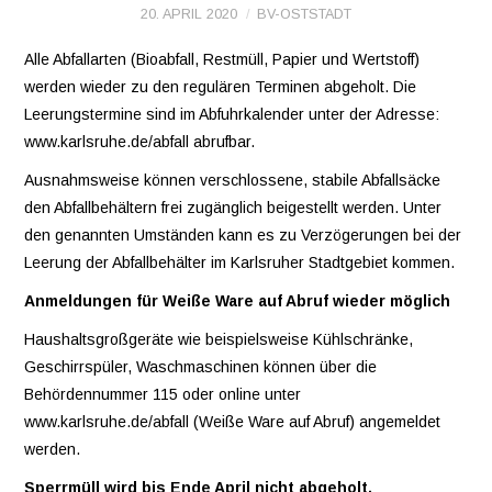
20. APRIL 2020
BV-OSTSTADT
VEREINE
Alle Abfallarten (Bioabfall, Restmüll, Papier und Wertstoff)
werden wieder zu den regulären Terminen abgeholt. Die
WIR ÜBER UNS
Leerungstermine sind im Abfuhrkalender unter der Adresse:
www.karlsruhe.de/abfall abrufbar.
OSTSTADT-
Ausnahmsweise können verschlossene, stabile Abfallsäcke
den Abfallbehältern frei zugänglich beigestellt werden. Unter
UMSCHAU
den genannten Umständen kann es zu Verzögerungen bei der
Leerung der Abfallbehälter im Karlsruher Stadtgebiet kommen.
EAST SIDE URBAN
Anmeldungen für Weiße Ware auf Abruf wieder möglich
ART
Haushaltsgroßgeräte wie beispielsweise Kühlschränke,
Geschirrspüler, Waschmaschinen können über die
KONTAKT
Behördennummer 115 oder online unter
www.karlsruhe.de/abfall (Weiße Ware auf Abruf) angemeldet
werden.
Sperrmüll wird bis Ende April nicht abgeholt.