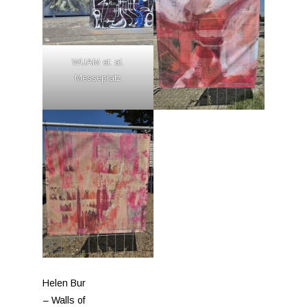
WUAM et. al.
Messeplatz
Helen Bur
– Walls of