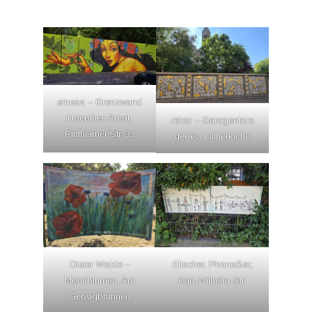
VEREINE
WIR ÜBER UNS
OSTSTADT-
emesa – Grenzwand
Hoepfner-Areal,
relox – Garagentore
Rintheimer Str. 33
der ev. Lutherkiche
UMSCHAU
EAST SIDE URBAN
ART
KONTAKT
Dieter Walde –
Elischer, PhonoBar,
Mohnblumen, Am
Karl-Wilhelm-Str.
Gerwigbrunnen