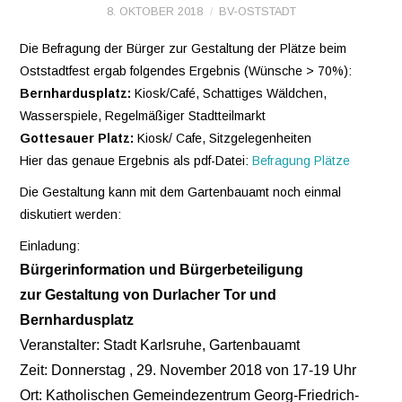
8. OKTOBER 2018
BV-OSTSTADT
VEREINE
Die Befragung der Bürger zur Gestaltung der Plätze beim
Oststadtfest ergab folgendes Ergebnis (Wünsche > 70%):
WIR ÜBER UNS
Bernhardusplatz:
Kiosk/Café, Schattiges Wäldchen,
Wasserspiele, Regelmäßiger Stadtteilmarkt
OSTSTADT-
Gottesauer Platz:
Kiosk/ Cafe, Sitzgelegenheiten
Hier das genaue Ergebnis als pdf-Datei:
Befragung Plätze
UMSCHAU
Die Gestaltung kann mit dem Gartenbauamt noch einmal
diskutiert werden:
EAST SIDE URBAN
Einladung:
ART
Bürgerinformation und Bürgerbeteiligung
zur Gestaltung von Durlacher Tor und
KONTAKT
Bernhardusplatz
Veranstalter:
Stadt Karlsruhe, Gartenbauamt
Zeit: Donnerstag , 29. November 2018 von 17-19 Uhr
Ort: Katholischen Gemeindezentrum Georg-Friedrich-