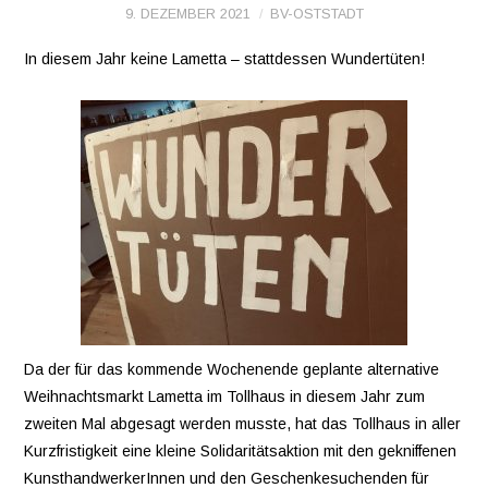
9. DEZEMBER 2021
BV-OSTSTADT
VEREINE
In diesem Jahr keine Lametta – stattdessen Wundertüten!
WIR ÜBER UNS
OSTSTADT-
UMSCHAU
EAST SIDE URBAN
ART
Da der für das kommende Wochenende geplante alternative
KONTAKT
Weihnachtsmarkt Lametta im Tollhaus in diesem Jahr zum
zweiten Mal abgesagt werden musste, hat das Tollhaus in aller
Kurzfristigkeit eine kleine Solidaritätsaktion mit den gekniffenen
KunsthandwerkerInnen und den Geschenkesuchenden für