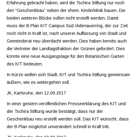
Erfahrung gebracht haben, wird die Tschira Stiftung nur noch
den “Geschenkbau” neben der ehem. Kinderklinik bauen. Die
VEREINE
beiden weiteren Blöcke sollen nicht erstellt werden. Damit
muss der B-Plan KIT Campus Süd /Adenauerring, der zur Zeit
WIR ÜBER UNS
noch nicht in Kraft ist, nach unserer Auffassung von Stadt und
Gemeinderat neu überdacht werden. Dies haben bereits auch
OSTSTADT-
die Vertreter der Landtagsfraktion der Grünen gefordert. Dies
könnte eine neue Ausgangslage für den Botanischen Garten
UMSCHAU
des KIT bedeuten.
In Kürze wollen sich Stadt, KIT und Tschira Stiftung gemeinsam
EAST SIDE URBAN
äußern, wie es weitergehen soll.
ART
JK, Karlsruhe, den 12.09.2017
In einer gestern veröffentlichen Presseerklärung des KIT und
KONTAKT
der Tschira Stiftung wurde bestätigt, dass nur der
Geschenkbau neu erstellt werden soll. Das KIT wünscht, dass
der B-Plan möglichst unverändert schnell in Kraft tritt.