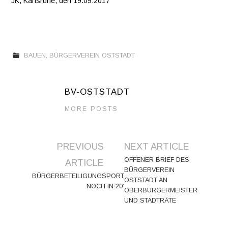
JK, Karlsruhe, den 19.09.2017
BAUEN
,
BÜRGERVEREIN OSTSTADT
BV-OSTSTADT
MORE POSTS
Artikel-
PREVIOUS
NEXT ARTICLE
Navigation
OFFENER BRIEF DES
ARTICLE
BÜRGERVEREIN
BÜRGERBETEILIGUNGSPORTAL
OSTSTADT AN
NOCH IN 2017!
OBERBÜRGERMEISTER
UND STADTRÄTE