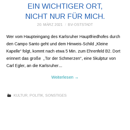
EIN WICHTIGER ORT,
VEREINE
NICHT NUR FÜR MICH.
20. MÄRZ 2021
BV-OSTSTADT
WIR ÜBER UNS
Wer vom Haupteingang des Karlsruher Hauptfriedhofes durch
OSTSTADT-
den Campo Santo geht und dem Hinweis-Schild „Kleine
Kapelle“ folgt, kommt nach etwa 5 Min. zum Ehrenfeld B2. Dort
UMSCHAU
erinnert das große „Tor der Schmerzen“, eine Skulptur von
Carl Egler, an die Karlsruher…
EAST SIDE URBAN
Weiterlesen
→
ART
KULTUR
,
POLITIK
,
SONSTIGES
KONTAKT