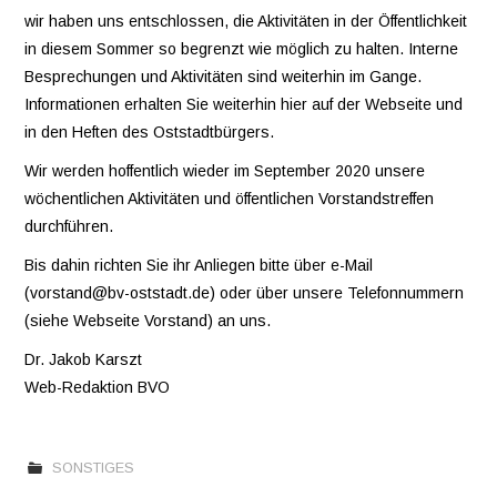
wir haben uns entschlossen, die Aktivitäten in der Öffentlichkeit
in diesem Sommer so begrenzt wie möglich zu halten. Interne
VEREINE
Besprechungen und Aktivitäten sind weiterhin im Gange.
Informationen erhalten Sie weiterhin hier auf der Webseite und
WIR ÜBER UNS
in den Heften des Oststadtbürgers.
OSTSTADT-
Wir werden hoffentlich wieder im September 2020 unsere
wöchentlichen Aktivitäten und öffentlichen Vorstandstreffen
UMSCHAU
durchführen.
Bis dahin richten Sie ihr Anliegen bitte über e-Mail
EAST SIDE URBAN
(vorstand@bv-oststadt.de) oder über unsere Telefonnummern
(siehe Webseite Vorstand) an uns.
ART
Dr. Jakob Karszt
KONTAKT
Web-Redaktion BVO
SONSTIGES