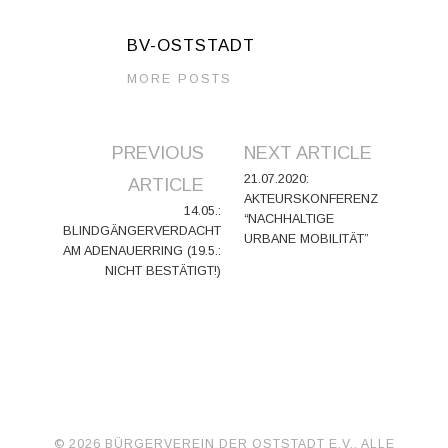
BV-OSTSTADT
MORE POSTS
Artikel-
PREVIOUS
NEXT ARTICLE
Navigation
21.07.2020:
ARTICLE
AKTEURSKONFERENZ
14.05.:
“NACHHALTIGE
BLINDGÄNGERVERDACHT
URBANE MOBILITÄT”
AM ADENAUERRING (19.5.:
NICHT BESTÄTIGT!)
© 2026 BÜRGERVEREIN DER OSTSTADT E.V.. ALLE