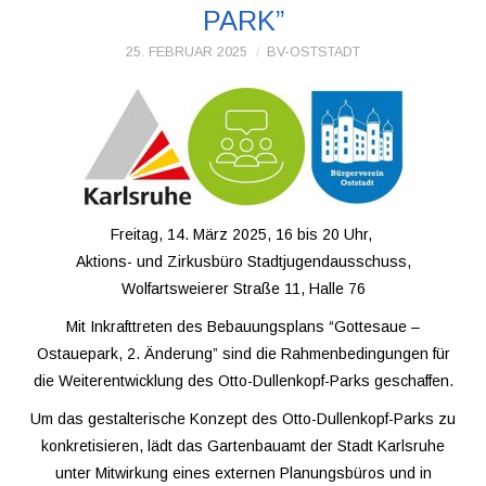
PARK”
VEREINE
25. FEBRUAR 2025
BV-OSTSTADT
WIR ÜBER UNS
OSTSTADT-
UMSCHAU
Freitag, 14. März 2025, 16 bis 20 Uhr,
Aktions- und Zirkusbüro Stadtjugendausschuss,
EAST SIDE URBAN
Wolfartsweierer Straße 11, Halle 76
ART
Mit Inkrafttreten des Bebauungsplans “Gottesaue –
Ostauepark, 2. Änderung” sind die Rahmenbedingungen für
KONTAKT
die Weiterentwicklung des Otto-Dullenkopf-Parks geschaffen.
Um das gestalterische Konzept des Otto-Dullenkopf-Parks zu
konkretisieren, lädt das Gartenbauamt der Stadt Karlsruhe
unter Mitwirkung eines externen Planungsbüros und in