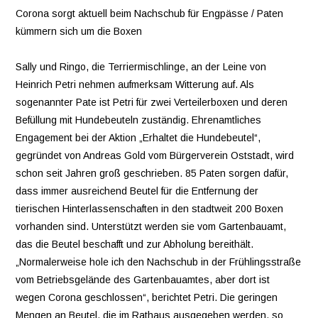
Corona sorgt aktuell beim Nachschub für Engpässe / Paten
kümmern sich um die Boxen
VEREINE
Sally und Ringo, die Terriermischlinge, an der Leine von
WIR ÜBER UNS
Heinrich Petri nehmen aufmerksam Witterung auf. Als
sogenannter Pate ist Petri für zwei Verteilerboxen und deren
OSTSTADT-
Befüllung mit Hundebeuteln zuständig. Ehrenamtliches
Engagement bei der Aktion „Erhaltet die Hundebeutel“,
UMSCHAU
gegründet von Andreas Gold vom Bürgerverein Oststadt, wird
schon seit Jahren groß geschrieben. 85 Paten sorgen dafür,
EAST SIDE URBAN
dass immer ausreichend Beutel für die Entfernung der
tierischen Hinterlassenschaften in den stadtweit 200 Boxen
ART
vorhanden sind. Unterstützt werden sie vom Gartenbauamt,
das die Beutel beschafft und zur Abholung bereithält.
KONTAKT
„Normalerweise hole ich den Nachschub in der Frühlingsstraße
vom Betriebsgelände des Gartenbauamtes, aber dort ist
wegen Corona geschlossen“, berichtet Petri. Die geringen
Mengen an Beutel, die im Rathaus ausgegeben werden, so