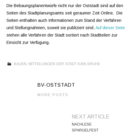
Die Bebaungsplanentwürfe nicht nur der Oststadt sind auf den
Seiten des Stadtplanungsamts seit geraumer Zeit Online. Die
VEREINE
Seiten enthalten auch Informationen zum Stand der Verfahren
und Stellungnahmen, soweit sie publiziert sind.
Auf dieser Seite
WIR ÜBER UNS
stehen alle Verfahren der Stadt sortiert nach Stadtteilen zur
Einsicht zur Verfügung.
OSTSTADT-
UMSCHAU
BAUEN
,
MITTEILUNGEN DER STADT KARLSRUHE
EAST SIDE URBAN
BV-OSTSTADT
ART
MORE POSTS
KONTAKT
Artikel-
NEXT ARTICLE
Navigation
NACHLESE
SPARGELFEST