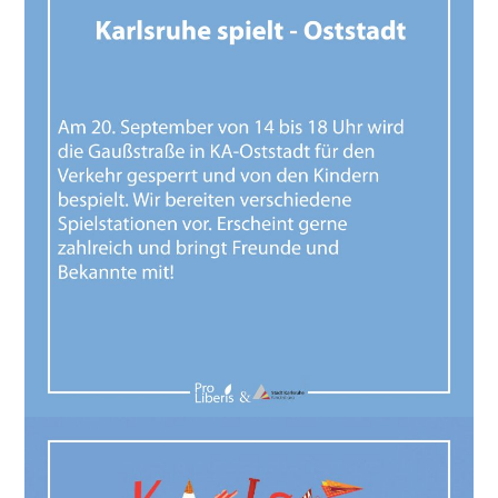
VEREINE
WIR ÜBER UNS
OSTSTADT-
UMSCHAU
EAST SIDE URBAN
ART
KONTAKT