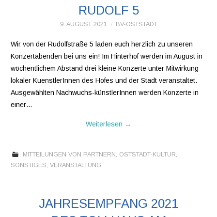
RUDOLF 5
VEREINE
9. AUGUST 2021
BV-OSTSTADT
Wir von der Rudolfstraße 5 laden euch herzlich zu unseren
WIR ÜBER UNS
Konzertabenden bei uns ein! Im Hinterhof werden im August in
wöchentlichem Abstand drei kleine Konzerte unter Mitwirkung
OSTSTADT-
lokaler KuenstlerInnen des Hofes und der Stadt veranstaltet.
Ausgewählten Nachwuchs-künstlerInnen werden Konzerte in
UMSCHAU
einer…
EAST SIDE URBAN
Weiterlesen
→
ART
MITTEILUNGEN VON PARTNERN
,
OSTSTADT-KULTUR
,
SONSTIGES
,
VERANSTALTUNG
KONTAKT
JAHRESEMPFANG 2021